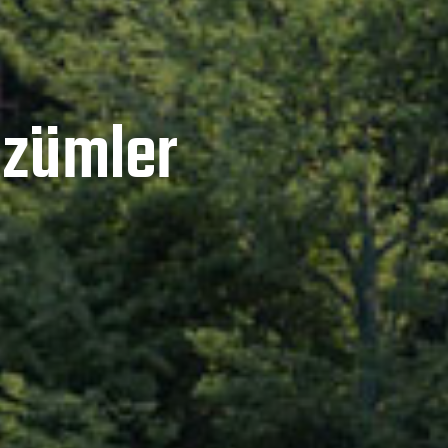
MG YAPI MIMARLIK
Farklı Bakış
Açısı
Farklı bakış açısı ve değişik alternatiflere açık tasarım anla