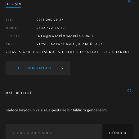
01.
ILETIŞIM
TEL:
0216 290 28 27
MOBIL:
0532 422 55 57
E-POSTA :
INFO@MGYAPIMIMARLIK.COM.TR
ADRES:
VEYSEL KARANI MAH.ÇOLAKOĞLU SK.
RINGS İSTANBUL SITESI NO : 5 T. BLOK D:16 SANCAKTEPE / İSTANBUL
İLETIŞIM SAYFASI
02.
MAIL BÜLTENI
Sadece kaydolun ve size e-posta ile bir bildirim gönderelim.
GÖNDER