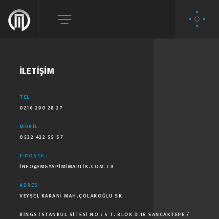
İLETIŞIM
TEL:
0216 290 28 27
MOBIL:
0532 422 55 57
E-POSTA :
INFO@MGYAPIMIMARLIK.COM.TR
ADRES:
VEYSEL KARANI MAH.ÇOLAKOĞLU SK.
RINGS İSTANBUL SITESI NO : 5 T. BLOK D:16 SANCAKTEPE /